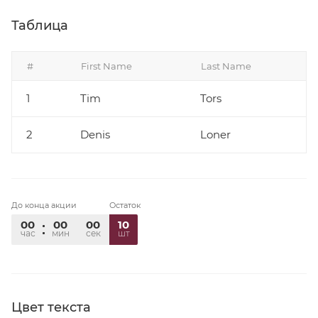
Таблица
#
First Name
Last Name
1
Tim
Tors
2
Denis
Loner
До конца акции
Остаток
00
00
00
10
час
мин
сек
шт
Цвет текста