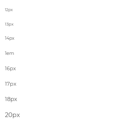
12px
13px
14px
1em
16px
17px
18px
20px