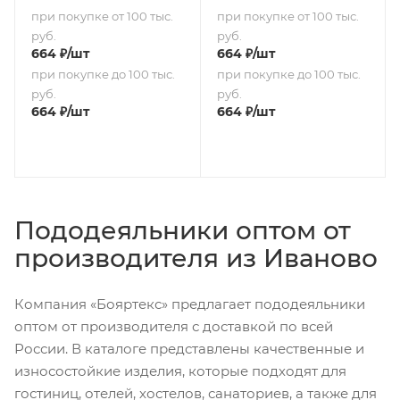
при покупке от 100 тыс.
при покупке от 100 тыс.
руб.
руб.
664
₽
/шт
664
₽
/шт
при покупке до 100 тыс.
при покупке до 100 тыс.
руб.
руб.
664
₽
/шт
664
₽
/шт
Пододеяльники оптом от
производителя из Иваново
Компания «Бояртекс» предлагает пододеяльники
оптом от производителя с доставкой по всей
России. В каталоге представлены качественные и
износостойкие изделия, которые подходят для
гостиниц, отелей, хостелов, санаториев, а также для