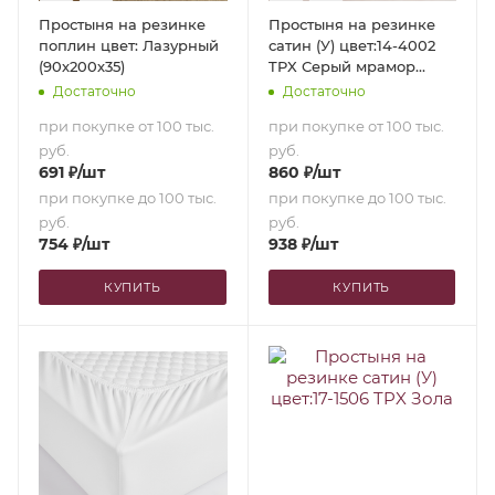
Простыня на резинке
Простыня на резинке
поплин цвет: Лазурный
сатин (У) цвет:14-4002
(90х200х35)
TPX Серый мрамор
(90х200х35)
Достаточно
Достаточно
при покупке от 100 тыс.
при покупке от 100 тыс.
руб.
руб.
691
₽
/шт
860
₽
/шт
при покупке до 100 тыс.
при покупке до 100 тыс.
руб.
руб.
754
₽
/шт
938
₽
/шт
КУПИТЬ
КУПИТЬ