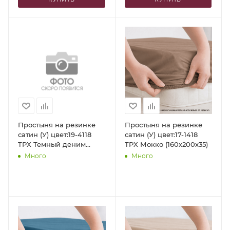
Простыня на резинке
Простыня на резинке
сатин (У) цвет:19-4118
сатин (У) цвет:17-1418
TPX Темный деним
TPX Мокко (160х200х35)
(160х200х35)
Много
Много