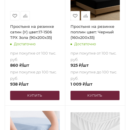
Простыня на резинке
Простыня на резинке
сатин (У) цвет:17-1506
поплин цвет: Черный
TPX Зола (90х200х35)
(160х200х35)
Достаточно
Достаточно
при покупке от 100 тыс.
при покупке от 100 тыс.
руб.
руб.
860
₽
/шт
925
₽
/шт
при покупке до 100 тыс.
при покупке до 100 тыс.
руб.
руб.
938
₽
/шт
1 009
₽
/шт
КУПИТЬ
КУПИТЬ