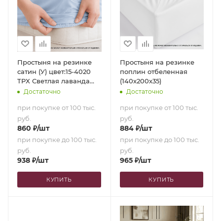
Простыня на резинке
Простыня на резинке
сатин (У) цвет:15-4020
поплин отбеленная
TPX Светлая лаванда
(140х200х35)
(90х200х35)
Достаточно
Достаточно
при покупке от 100 тыс.
при покупке от 100 тыс.
руб.
руб.
860
₽
/шт
884
₽
/шт
при покупке до 100 тыс.
при покупке до 100 тыс.
руб.
руб.
938
₽
/шт
965
₽
/шт
КУПИТЬ
КУПИТЬ