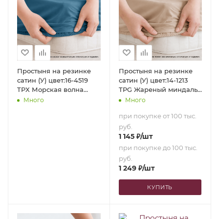
Простыня на резинке
Простыня на резинке
сатин (У) цвет:16-4519
сатин (У) цвет:14-1213
TPX Морская волна
TPG Жареный миндаль
(160х200х35)
(160х200х35)
Много
Много
при покупке от 100 тыс.
руб.
1 145
₽
/шт
при покупке до 100 тыс.
руб.
1 249
₽
/шт
КУПИТЬ