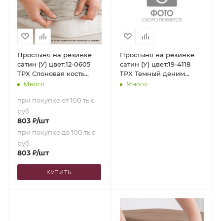
Простыня на резинке
Простыня на резинке
сатин (У) цвет:12-0605
сатин (У) цвет:19-4118
TPX Слоновая кость
TPX Темный деним
(180х200х35)
(90х200х35)
Много
Много
при покупке от 100 тыс.
руб.
803
₽
/шт
при покупке до 100 тыс.
руб.
803
₽
/шт
КУПИТЬ