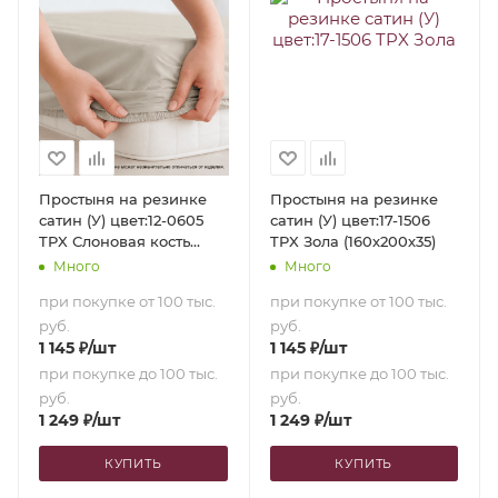
Простыня на резинке
Простыня на резинке
сатин (У) цвет:12-0605
сатин (У) цвет:17-1506
TPX Слоновая кость
TPX Зола (160х200х35)
(160х200х35)
Много
Много
при покупке от 100 тыс.
при покупке от 100 тыс.
руб.
руб.
1 145
₽
/шт
1 145
₽
/шт
при покупке до 100 тыс.
при покупке до 100 тыс.
руб.
руб.
1 249
₽
/шт
1 249
₽
/шт
КУПИТЬ
КУПИТЬ