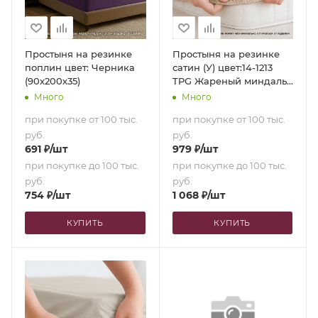
Простыня на резинке
Простыня на резинке
поплин цвет: Черника
сатин (У) цвет:14-1213
(90х200х35)
TPG Жареный миндаль
(140х200х35)
Много
Много
при покупке от 100 тыс.
при покупке от 100 тыс.
руб.
руб.
691
₽
/шт
979
₽
/шт
при покупке до 100 тыс.
при покупке до 100 тыс.
руб.
руб.
754
₽
/шт
1 068
₽
/шт
КУПИТЬ
КУПИТЬ