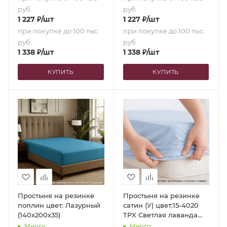
руб.
руб.
1 227
₽
/шт
1 227
₽
/шт
при покупке до 100 тыс.
при покупке до 100 тыс.
руб.
руб.
1 338
₽
/шт
1 338
₽
/шт
КУПИТЬ
КУПИТЬ
Простыня на резинке
Простыня на резинке
поплин цвет: Лазурный
сатин (У) цвет:15-4020
(140х200х35)
TPX Светлая лаванда
(180х200х35)
Много
Много