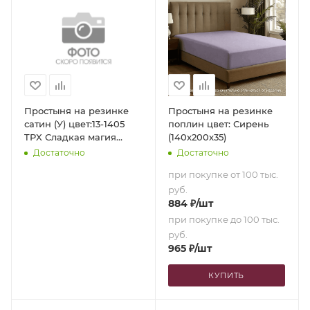
Простыня на резинке
Простыня на резинке
сатин (У) цвет:13-1405
поплин цвет: Сирень
TPX Сладкая магия
(140х200х35)
(140х200х35)
Достаточно
Достаточно
при покупке от 100 тыс.
руб.
884
₽
/шт
при покупке до 100 тыс.
руб.
965
₽
/шт
КУПИТЬ