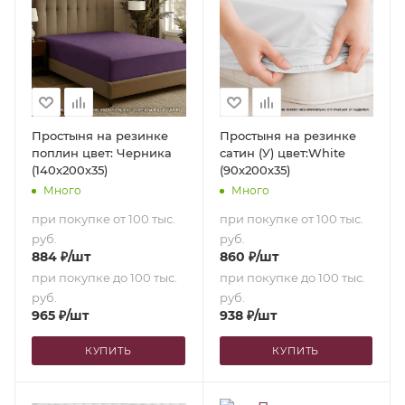
Простыня на резинке
Простыня на резинке
поплин цвет: Черника
сатин (У) цвет:White
(140х200х35)
(90х200х35)
Много
Много
при покупке от 100 тыс.
при покупке от 100 тыс.
руб.
руб.
884
₽
/шт
860
₽
/шт
при покупке до 100 тыс.
при покупке до 100 тыс.
руб.
руб.
965
₽
/шт
938
₽
/шт
КУПИТЬ
КУПИТЬ