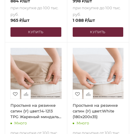
884
₽
/шт
998
₽
/шт
при покупке до 100 тыс.
при покупке до 100 тыс.
руб.
руб.
965
₽
/шт
1 088
₽
/шт
КУПИТЬ
КУПИТЬ
Простыня на резинке
Простыня на резинке
сатин (У) цвет:14-1213
сатин (У) цвет:White
TPG Жареный миндаль
(180х200х35)
(180х200х35)
Много
Много
при покупке от 100 тыс.
при покупке от 100 тыс.