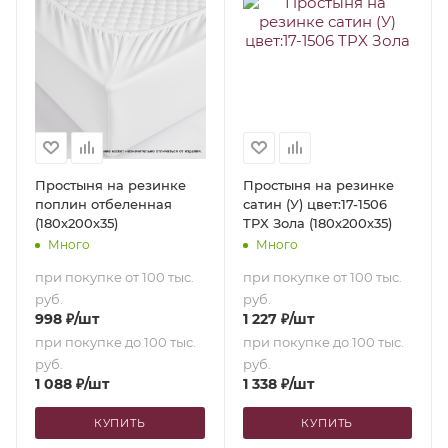
Простыня на резинке
Простыня на резинке
поплин отбеленная
сатин (У) цвет:17-1506
(180х200х35)
TPX Зола (180х200х35)
Много
Много
при покупке от 100 тыс.
при покупке от 100 тыс.
руб.
руб.
998
₽
/шт
1 227
₽
/шт
при покупке до 100 тыс.
при покупке до 100 тыс.
руб.
руб.
1 088
₽
/шт
1 338
₽
/шт
КУПИТЬ
КУПИТЬ