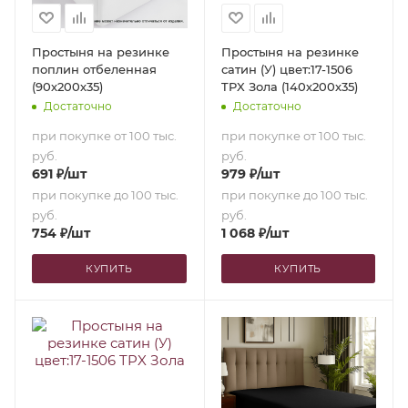
Простыня на резинке
Простыня на резинке
поплин отбеленная
сатин (У) цвет:17-1506
(90х200х35)
TPX Зола (140х200х35)
Достаточно
Достаточно
при покупке от 100 тыс.
при покупке от 100 тыс.
руб.
руб.
691
₽
/шт
979
₽
/шт
при покупке до 100 тыс.
при покупке до 100 тыс.
руб.
руб.
754
₽
/шт
1 068
₽
/шт
КУПИТЬ
КУПИТЬ