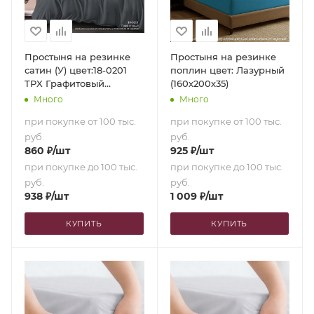
Простыня на резинке
Простыня на резинке
сатин (У) цвет:18-0201
поплин цвет: Лазурный
TPX Графитовый
(160х200х35)
(90х200х35)
Много
Много
при покупке от 100 тыс.
при покупке от 100 тыс.
руб.
руб.
860
₽
/шт
925
₽
/шт
при покупке до 100 тыс.
при покупке до 100 тыс.
руб.
руб.
938
₽
/шт
1 009
₽
/шт
КУПИТЬ
КУПИТЬ