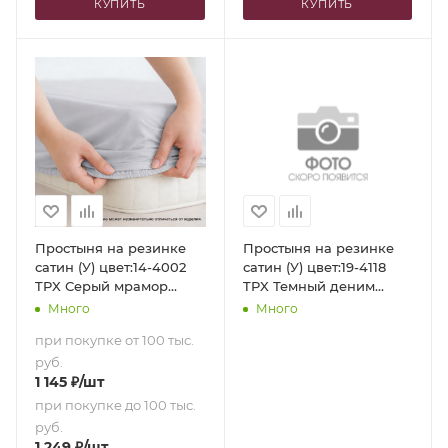
КУПИТЬ
КУПИТЬ
Простыня на резинке
Простыня на резинке
сатин (У) цвет:14-4002
сатин (У) цвет:19-4118
TPX Серый мрамор
TPX Темный деним
(160х200х35)
(140х200х35)
Много
Много
при покупке от 100 тыс.
руб.
1 145
₽
/шт
при покупке до 100 тыс.
руб.
1 249
₽
/шт