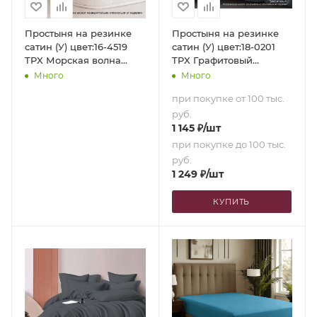
Простыня на резинке
Простыня на резинке
сатин (У) цвет:16-4519
сатин (У) цвет:18-0201
TPX Морская волна
TPX Графитовый
(180х200х35)
(160х200х35)
Много
Много
при покупке от 100 тыс.
руб.
1 145
₽
/шт
при покупке до 100 тыс.
руб.
1 249
₽
/шт
КУПИТЬ