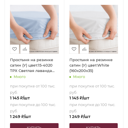
Простыня на резинке
Простыня на резинке
сатин (У) цвет:15-4020
сатин (У) цвет:White
TPX Светлая лаванда
(160х200х35)
(160х200х35)
Много
Много
при покупке от 100 тыс.
при покупке от 100 тыс.
руб.
руб.
1 145
₽
/шт
1 145
₽
/шт
при покупке до 100 тыс.
при покупке до 100 тыс.
руб.
руб.
1 249
₽
/шт
1 249
₽
/шт
КУПИТЬ
КУПИТЬ