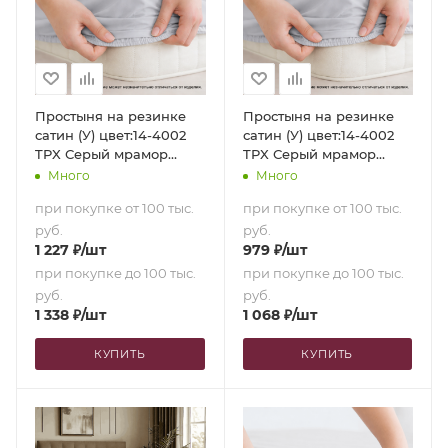
Простыня на резинке
Простыня на резинке
сатин (У) цвет:14-4002
сатин (У) цвет:14-4002
TPX Серый мрамор
TPX Серый мрамор
(180х200х35)
(140х200х35)
Много
Много
при покупке от 100 тыс.
при покупке от 100 тыс.
руб.
руб.
1 227
₽
/шт
979
₽
/шт
при покупке до 100 тыс.
при покупке до 100 тыс.
руб.
руб.
1 338
₽
/шт
1 068
₽
/шт
КУПИТЬ
КУПИТЬ