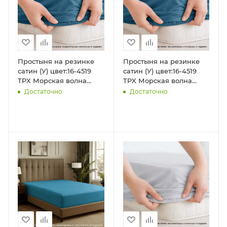
Простыня на резинке
Простыня на резинке
сатин (У) цвет:16-4519
сатин (У) цвет:16-4519
TPX Морская волна
TPX Морская волна
(90х200х35)
(140х200х35)
Достаточно
Достаточно