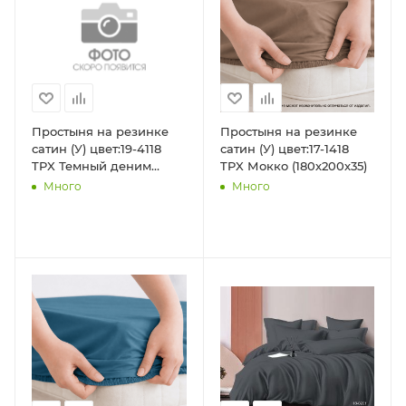
Простыня на резинке
Простыня на резинке
сатин (У) цвет:19-4118
сатин (У) цвет:17-1418
TPX Темный деним
TPX Мокко (180х200х35)
(180х200х35)
Много
Много