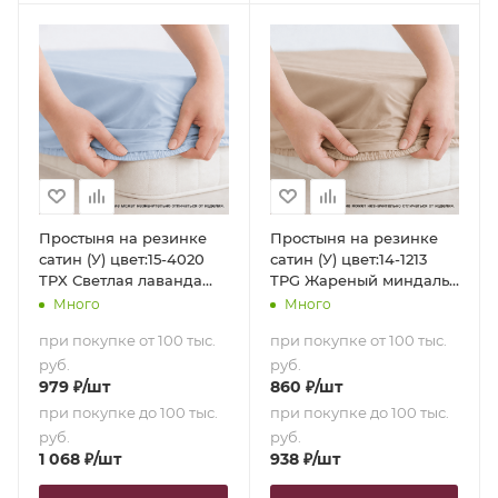
Простыня на резинке
Простыня на резинке
сатин (У) цвет:15-4020
сатин (У) цвет:14-1213
TPX Светлая лаванда
TPG Жареный миндаль
(140х200х35)
(90х200х35)
Много
Много
при покупке от 100 тыс.
при покупке от 100 тыс.
руб.
руб.
979
₽
/шт
860
₽
/шт
при покупке до 100 тыс.
при покупке до 100 тыс.
руб.
руб.
1 068
₽
/шт
938
₽
/шт