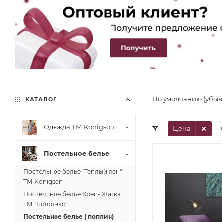
По умолчанию (убы
КАТАЛОГ
Одежда ТМ Königson
Цена
Постельное белье
Постельное белье "Теплый лен"
ТМ Königson
Постельное белье Креп- Жатка
ТМ "Бояртекс"
Постельное белье ( поплин)