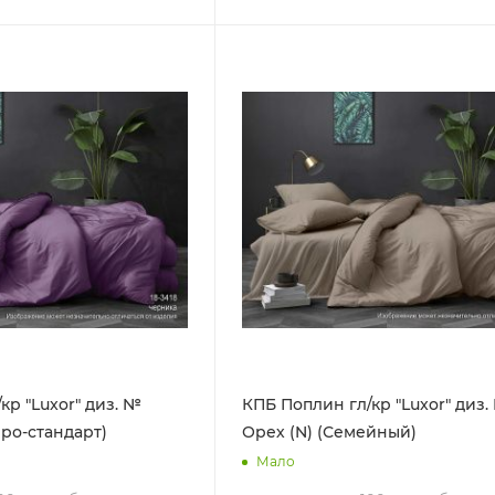
кр "Luxor" диз. №
КПБ Поплин гл/кр "Luxor" диз.
вро-стандарт)
Орех (N) (Семейный)
Мало