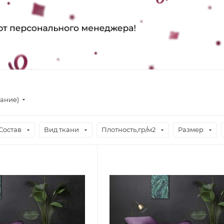
вание)
Состав
Вид ткани
Плотность,гр/м2
Размер