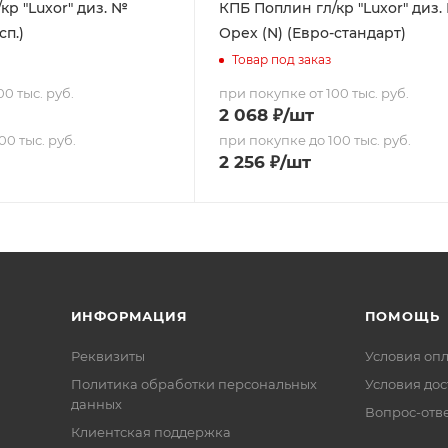
кр "Luxor" диз. №
КПБ Поплин гл/кр "Luxor" диз.
сп.)
Орех (N) (Евро-стандарт)
Товар под заказ
0 тыс. руб.
при покупке от 100 тыс. руб.
2 068
₽
/шт
00 тыс. руб.
при покупке до 100 тыс. руб.
2 256
₽
/шт
ИНФОРМАЦИЯ
ПОМОЩЬ
Реквизиты
Условия оп
Политика обработки персональных
Условия дос
данных
Вопрос-отв
Клиентская поддержка