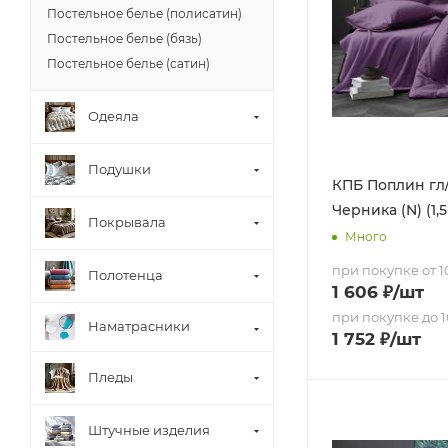
Постельное белье (полисатин)
Постельное белье (бязь)
Постельное белье (сатин)
Одеяла
Подушки
КПБ Поплин гл/
Черника (N) (1,5
Покрывала
Много
при покупке от 10
Полотенца
1 606
₽
/шт
при покупке до 1
Наматрасники
1 752
₽
/шт
Пледы
Штучные изделия