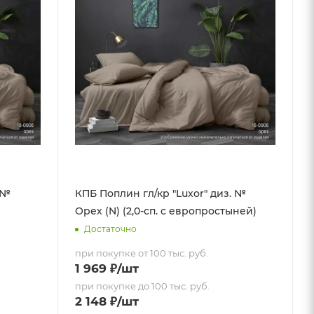
 №
КПБ Поплин гл/кр "Luxor" диз. №
Орех (N) (2,0-сп. с европростыней)
Достаточно
при покупке от 100 тыс. руб.
1 969
₽
/шт
при покупке до 100 тыс. руб.
2 148
₽
/шт