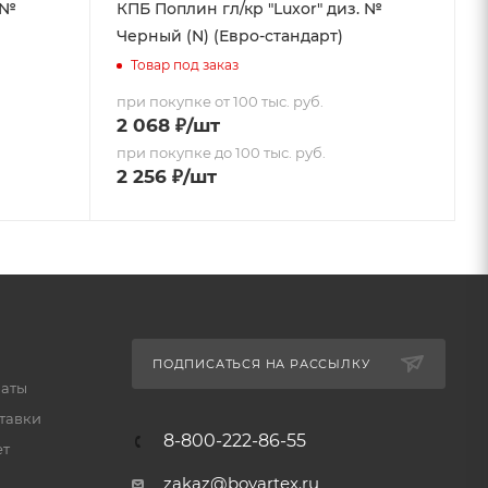
 №
КПБ Поплин гл/кр "Luxor" диз. №
Черный (N) (Евро-стандарт)
Товар под заказ
при покупке от 100 тыс. руб.
2 068
₽
/шт
при покупке до 100 тыс. руб.
2 256
₽
/шт
ПОДПИСАТЬСЯ НА РАССЫЛКУ
латы
тавки
8-800-222-86-55
ет
zakaz@boyartex.ru