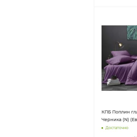
КПБ Поплин гл/
Черника (N) (Е
Достаточно