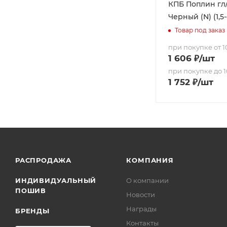
КПБ Поплин гл/
Черный (N) (1,5-
Товар под заказ
при покупке от 10
1 606
₽
/шт
при покупке до 1
1 752
₽
/шт
РАСПРОДАЖА
КОМПАНИЯ
ИНДИВИДУАЛЬНЫЙ
О компании
ПОШИВ
Новости
Награды
БРЕНДЫ
Контакты