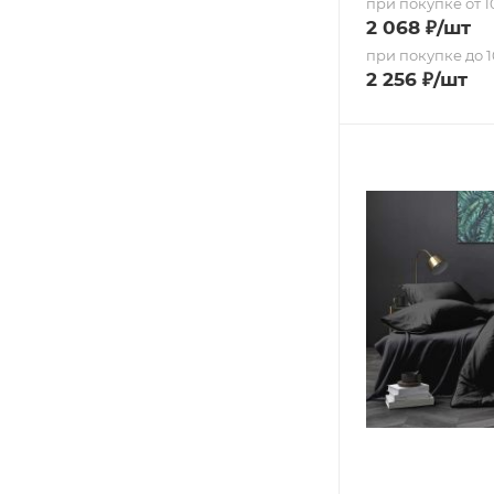
при покупке от 10
2 068
₽
/шт
при покупке до 1
2 256
₽
/шт