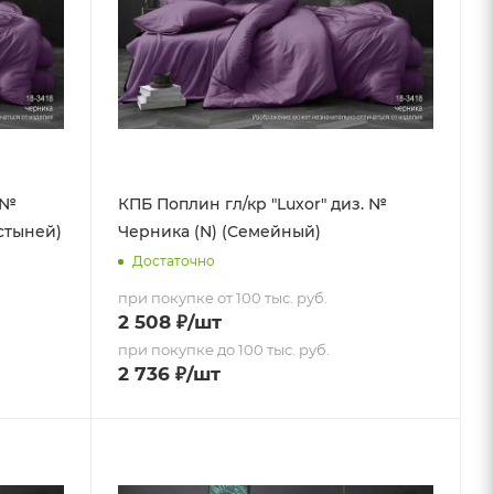
 №
КПБ Поплин гл/кр "Luxor" диз. №
остыней)
Черника (N) (Семейный)
Достаточно
при покупке от 100 тыс. руб.
2 508
₽
/шт
при покупке до 100 тыс. руб.
2 736
₽
/шт