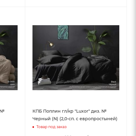
 №
КПБ Поплин гл/кр "Luxor" диз. №
Черный (N) (2,0-сп. с европростыней)
Товар под заказ