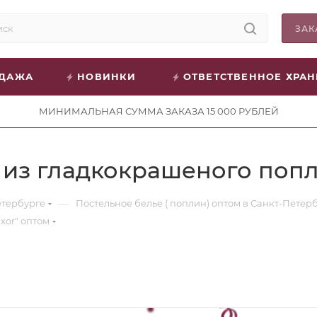
ЗАК
ОДАЖА
НОВИНКИ
ОТВЕТСТВЕННОЕ ХРА
МИНИМАЛЬНАЯ СУММА ЗАКАЗА 15 000 РУБЛЕЙ
 из гладкокрашеного попл
—
етербурге
Постельное белье ( поплин) оптом в Санкт-Петер
xor" оптом