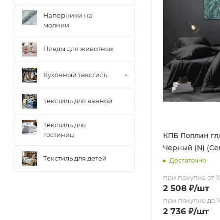
Наперники на
молнии
Пледы для животных
Кухонный текстиль
Текстиль для ванной
Текстиль для
гостиниц
КПБ Поплин гл/
Черный (N) (С
Текстиль для детей
Достаточно
при покупке от 10
2 508
₽
/шт
при покупке до 1
2 736
₽
/шт