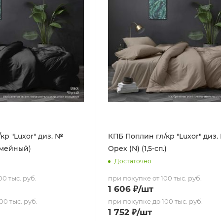
кр "Luxor" диз. №
КПБ Поплин гл/кр "Luxor" диз.
емейный)
Орех (N) (1,5-сп.)
Достаточно
0 тыс. руб.
при покупке от 100 тыс. руб.
1 606
₽
/шт
00 тыс. руб.
при покупке до 100 тыс. руб.
1 752
₽
/шт