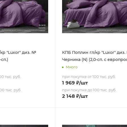
кр "Luxor" диз. №
КПБ Поплин гл/кр "Luxor" диз.
-сп.)
Черника (N) (2,0-сп. с европр
Много
0 тыс. руб.
при покупке от 100 тыс. руб.
1 969
₽
/шт
00 тыс. руб.
при покупке до 100 тыс. руб.
2 148
₽
/шт